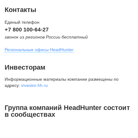
Контакты
Единый телефон
+7 800 100-64-27
звонок из регионов России бесплатный
Региональные офисы HeadHunter
Москва
Инвесторам
внутригородская территория
Информационные материалы компании размещены по
Муниципальный округ Тверской,
адресу:
investor.hh.ru
2-я Брестская ул., д. 48,
помещение 25
+7 495 974-64-27
Группа компаний HeadHunter состоит
+7 495 980-64-27
в сообществах
+7 495 134-92-24
press@hh.ru