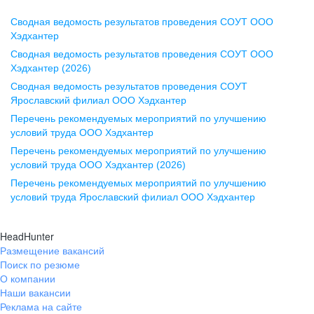
Сводная ведомость результатов проведения СОУТ ООО
Воронеж
Хэдхантер
Сводная ведомость результатов проведения СОУТ ООО
ул. Комиссаржевской, д. 10,
Хэдхантер (2026)
офис 1212
Сводная ведомость результатов проведения СОУТ
+7 473 280-05-05
Ярославский филиал ООО Хэдхантер
pr@vrn.hh.ru
Перечень рекомендуемых мероприятий по улучшению
условий труда ООО Хэдхантер
Казань
Перечень рекомендуемых мероприятий по улучшению
ул. Спартаковская, д. 2А, этаж 3,
условий труда ООО Хэдхантер (2026)
помещение 15
Перечень рекомендуемых мероприятий по улучшению
условий труда Ярославский филиал ООО Хэдхантер
+7 843 212-12-50
pr@kzn.hh.ru
HeadHunter
Размещение вакансий
Екатеринбург
Поиск по резюме
ул. Боевых Дружин, стр. 20,
О компании
5 этаж, офис 505, 521
Наши вакансии
Реклама на сайте
+7 343 226-79-99