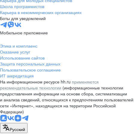
Карьера для молодых специалистов
pr@nsk.hh.ru
Школа программистов
Карьера в некоммерческих организациях
Минск
Боты для уведомлений
пр-т Дзержинского, д. 57,
10 этаж, помещение 45-1
Мобильное приложение
+375 (17)
336-03-02
Этика и комплаенс
pr@rabota.by
Оказание услуг
Использование сайтов
Алматы
Защита персональных данных
Пользовательское соглашение
пр. Абая, д. 151, БЦ Алатау,
ИТ аккредитация
12 этаж, офис 1209
На информационном ресурсе hh.ru
применяются
+7 727 232-13-13
рекомендательные технологии
(информационные технологии
pr@headhunter.com.kz
предоставления информации на основе сбора, систематизации
и анализа сведений, относящихся к предпочтениям пользователей
сети «Интернет», находящихся на территории Российской
Федерации)
Русский