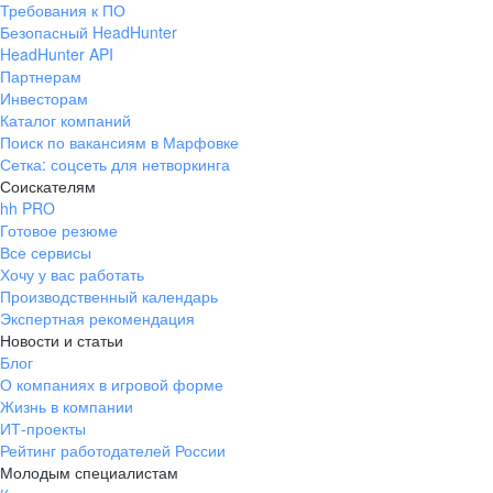
Требования к ПО
pr@ural.hh.ru
Безопасный HeadHunter
HeadHunter API
Краснодар
Партнерам
Инвесторам
ул. Янковского, д. 169, 7 этаж,
Каталог компаний
706 каб.
Поиск по вакансиям в Марфовке
+7 861 205-55-57
Сетка: соцсеть для нетворкинга
pr@krd.hh.ru
Соискателям
hh PRO
Готовое резюме
Владивосток
Все сервисы
пер. Ланинский д. 4, офис 3.4
Хочу у вас работать
Производственный календарь
+7 423 202-33-28
Экспертная рекомендация
pr@dv.hh.ru
Новости и статьи
Блог
Новосибирск
О компаниях в игровой форме
Жизнь в компании
ул. Большевистская, д. 35,
ИТ-проекты
помещение 21
Рейтинг работодателей России
+7 383 207-94-64
Молодым специалистам