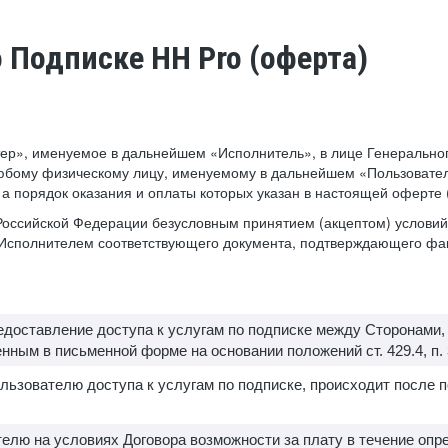
о Подписке HH Pro (оферта)
ер», именуемое в дальнейшем «Исполнитель», в лице Генеральног
юбому физическому лицу, именуемому в дальнейшем «Пользователь
, а порядок оказания и оплаты которых указан в настоящей оферте
а Российской Федерации безусловным принятием (акцептом) услов
е Исполнителем соответствующего документа, подтверждающего фа
редоставление доступа к услугам по подписке между Сторонами
ным в письменной форме на основании положений ст. 429.4, п. 3 с
льзователю доступа к услугам по подписке, происходит после 
елю на условиях Договора возможности за плату в течение опр