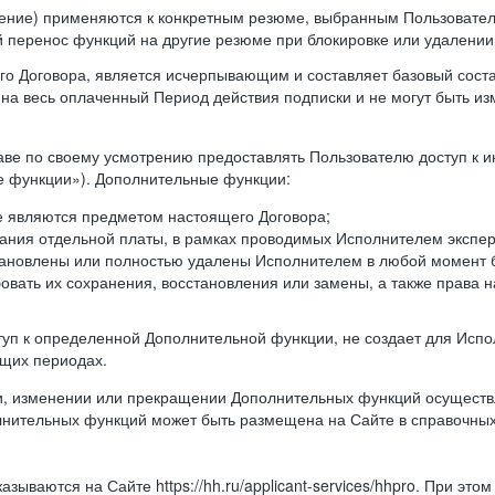
ление) применяются к конкретным резюме, выбранным Пользовател
й перенос функций на другие резюме при блокировке или удалени
ящего Договора, является исчерпывающим и составляет базовый сост
а весь оплаченный Период действия подписки и не могут быть из
аве по своему усмотрению предоставлять Пользователю доступ к 
 функции»). Дополнительные функции:
не являются предметом настоящего Договора;
ания отдельной платы, в рамках проводимых Исполнителем экспер
тановлены или полностью удалены Исполнителем в любой момент 
овать их сохранения, восстановления или замены, а также права на
оступ к определенной Дополнительной функции, не создает для Ис
ющих периодах.
и, изменении или прекращении Дополнительных функций осуществл
лнительных функций может быть размещена на Сайте в справочны
зываются на Сайте https://hh.ru/applicant-services/hhpro. При это