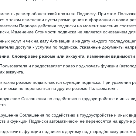
зменять размер абонентской платы за Подписку. При этом Пользо
тся о таком изменении путем размещения информации о новом раз
ователем Периода действия подписки на момент внесения соответ
ски. Изменение Стоимости подписки не является основанием для 
нных услуг и чек на дату Активации и на дату каждого последующе
вателю доступа к услугам по подписке. Указанные документы напра
лении, блокировке резюме или аккаунта, изменении видимост
а Пользователя и предоставляет право подключать функции (автоп
ах аккаунта.
, к каким резюме подключаются функции подписки. При удалении 
тически не переносятся на другие резюме Пользователя.
 нарушение Соглашения по содействию в трудоустройстве и иных вид
ств.
арушение Соглашения по содействию в трудоустройстве и иных вида
ств и функции Подписки автоматически не переносятся на другие 
реподключить функции подписки к другому подтверждённому резюм