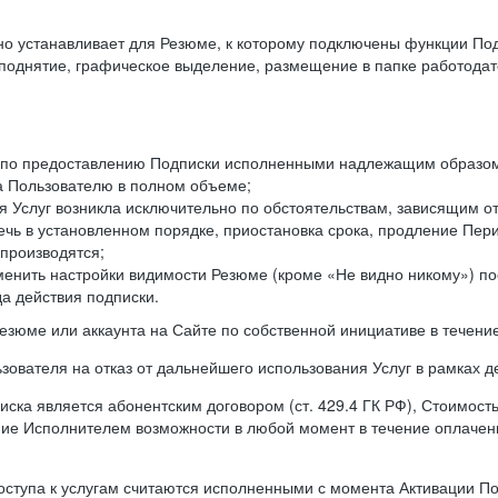
ьно устанавливает для Резюме, к которому подключены функции По
оподнятие, графическое выделение, размещение в папке работодат
а по предоставлению Подписки исполненными надлежащим образом 
а Пользователю в полном объеме;
 Услуг возникла исключительно по обстоятельствам, зависящим от
чь в установленном порядке, приостановка срока, продление Пери
производятся;
менить настройки видимости Резюме (кроме «Не видно никому») п
а действия подписки.
резюме или аккаунта на Сайте по собственной инициативе в течени
зователя на отказ от дальнейшего использования Услуг в рамках 
ска является абонентским договором (ст. 429.4 ГК РФ), Стоимост
ение Исполнителем возможности в любой момент в течение оплаче
ступа к услугам считаются исполненными с момента Активации Под