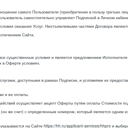
отношении самого Пользователя (приобретение в пользу третьих л
ользователь самостоятельно управляет Подпиской в Личном кабине
условия оказания Услуг. Неотъемлемыми частями Договора являютс
еспечением Сайта.
 все существенные условия и является предложением Исполнител
х в Оферте условиях.
Услугами, доступными в рамках Подписки, и условиями их предост
и и ее оплаты.
действий осуществляет акцепт Оферты путём оплаты Стоимости по
 (он же счет) с определенным номером, который является одним 
казываются на Сайте https://hh.ru/applicant-services/hhpro и выб