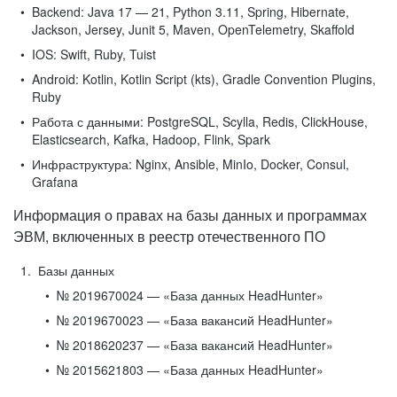
Backend:
Java 17 — 21, Python 3.11, Spring, Hibernate,
Jackson, Jersey, Junit 5, Maven, OpenTelemetry, Skaffold
IOS:
Swift, Ruby, Tuist
Android:
Kotlin, Kotlin Script (kts), Gradle Convention Plugins,
Ruby
Работа с данными:
PostgreSQL, Scylla, Redis, ClickHouse,
Elasticsearch, Kafka, Hadoop, Flink, Spark
Инфраструктура:
Nginx, Ansible, MinIo, Docker, Consul,
Grafana
Информация о правах на базы данных и программах
ЭВМ, включенных в реестр отечественного ПО
Базы данных
№ 2019670024 — «База данных HeadHunter»
№ 2019670023 — «База вакансий HeadHunter»
№ 2018620237 — «База вакансий HeadHunter»
№ 2015621803 — «База данных HeadHunter»