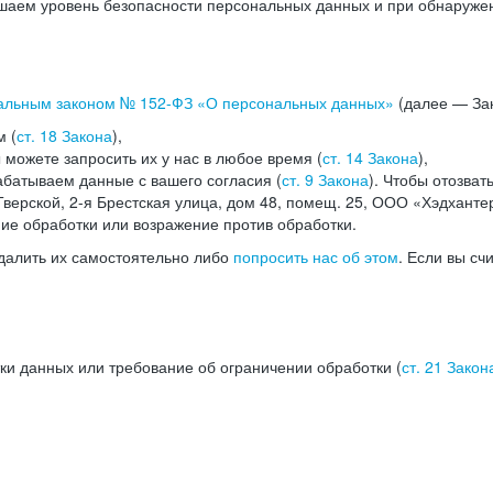
аем уровень безопасности персональных данных и при обнаружени
альным законом №
152-ФЗ
«О персональных данных»
(далее — Зак
м (
ст. 18 Закона
),
можете запросить их у нас в любое время (
ст. 14 Закона
),
абатываем данные с вашего согласия (
ст. 9 Закона
). Чтобы отозват
верской, 2-я Брестская улица, дом 48, помещ. 25, ООО «Хэдханте
ние обработки или возражение против обработки.
далить их самостоятельно либо
попросить нас об этом
. Если вы сч
ки данных или требование об ограничении обработки (
ст. 21 Закон