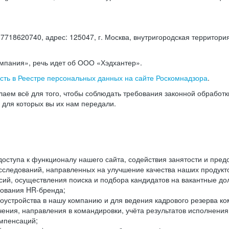
18620740, адрес: 125047, г. Москва, внутригородская территория
омпания», речь идет об ООО «Хэдхантер».
есть в Реестре персональных данных на сайте Роскомнадзора
.
аем всё для того, чтобы соблюдать требования законной обработ
, для которых вы их нам передали.
ступа к функционалу нашего сайта, содействия занятости и пред
следований, направленных на улучшение качества наших продуктов
ий, осуществления поиска и подбора кандидатов на вакантные дол
ования HR-бренда;
оустройства в нашу компанию и для ведения кадрового резерва ко
чения, направления в командировки, учёта результатов исполнени
омпенсаций;