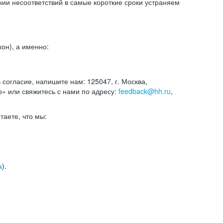
и несоответствий в самые короткие сроки устраняем
он), а именно:
ь согласие, напишите нам: 125047, г. Москва,
р» или свяжитесь с нами по адресу:
feedback@hh.ru
,
итаете, что мы:
а
).