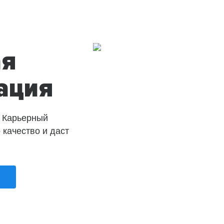
ая
ация
 Карьерный
о качество и даст