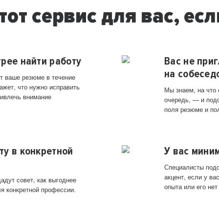
тот сервис для вас, есл
трее найти работу
Вас не при
на собесед
т ваше резюме в течение
ажет, что нужно исправить
Мы знаем, на что
ривлечь внимание
очередь, — и под
поля резюме и по
ту в конкретной
У вас мини
Специалисты подс
акцент, если у в
адут совет, как выгоднее
опыта или его нет
ля конкретной профессии.