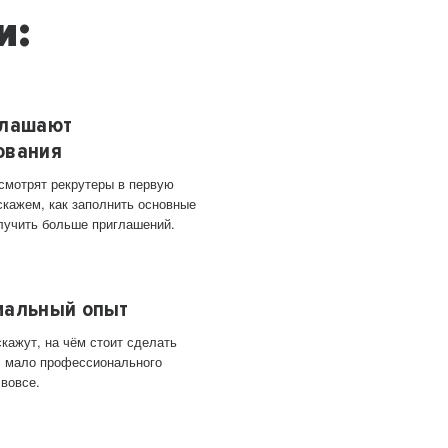
и:
глашают
ования
 смотрят рекрутеры в первую
скажем, как заполнить основные
лучить больше приглашений.
мальный опыт
кажут, на чём стоит сделать
ас мало профессионального
 вовсе.