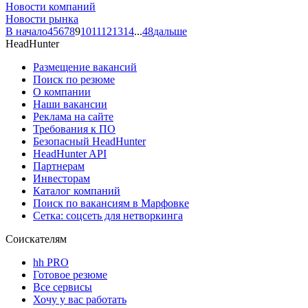
Новости компаний
Новости рынка
В начало
4
5
6
7
8
9
10
11
12
13
14
...
48
дальше
HeadHunter
Размещение вакансий
Поиск по резюме
О компании
Наши вакансии
Реклама на сайте
Требования к ПО
Безопасный HeadHunter
HeadHunter API
Партнерам
Инвесторам
Каталог компаний
Поиск по вакансиям в Марфовке
Сетка: соцсеть для нетворкинга
Соискателям
hh PRO
Готовое резюме
Все сервисы
Хочу у вас работать