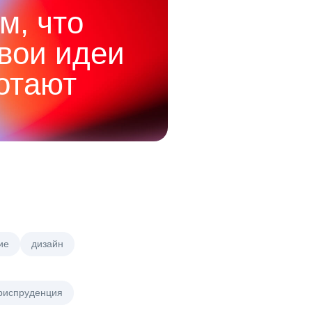
м, что
твои идеи
отают
ие
дизайн
риспруденция