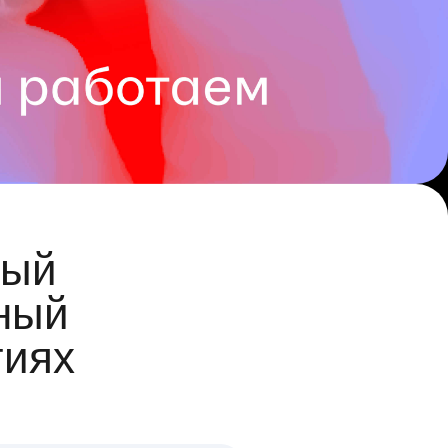
ый
ный
гиях