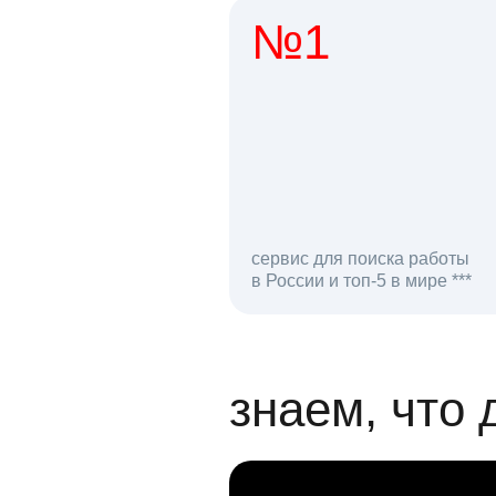
№1
1 мл
сервис для поиска работы
в России и топ-5 в мире ***
откликов на вак
знаем, что 