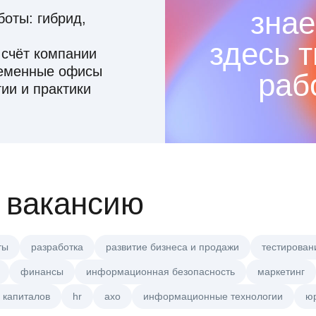
знае
оты: гибрид,
здесь 
 счёт компании
ременные офисы
раб
ии и практики
 вакансию
ты
разработка
развитие бизнеса и продажи
тестирован
финансы
информационная безопасность
маркетинг
 капиталов
hr
axo
информационные технологии
ю