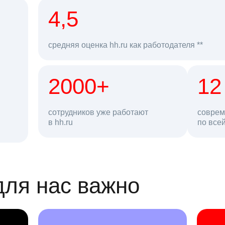
рд
4,5
средняя оценка hh.ru как работодателя **
2000+
68 млн
12
сотрудников уже работают
соврем
в hh.ru
резюме в базе
по все
ансии
для нас важно