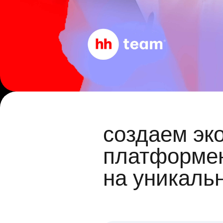
создаем эк
платформен
на уникаль