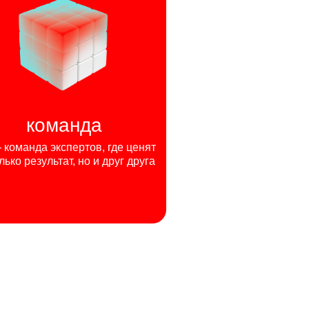
команда
команда экспертов, где ценят
лько результат, но и друг друга