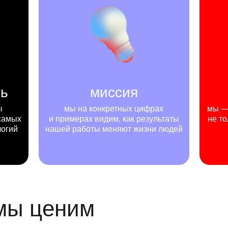
ть
миссия
ы
мы на конкретных цифрах
мы — 
самых
и примерах видим, как результаты
не то
логий
нашей работы меняют жизни людей
 мы ценим