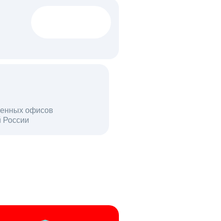
1522 тыс
вакансий
18 млн
енных офисов
й России
пользователей в день