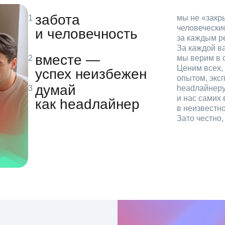
забота
мы не «зак
человечески
и человечность
за каждым р
За каждой в
вместе —
мы верим в с
Ценим всех, 
успех неизбежен
опытом, эксп
думай
headлайнеру
и нас самих 
как headлайнер
в неизвестн
Зато честно