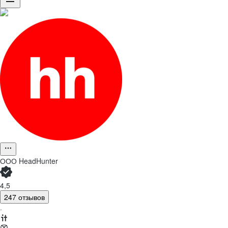
ООО
HeadHunter
4,5
247 отзывов
·