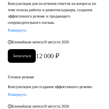
Консультация для получения ответов на вопросы по
теме поиска работы и развития карьеры, создания
С чем помогу:
эффективного резюме и продающего
• Разработать карьерную стратегию и план перехода в IT из
сопроводительного письма.
других сфер.
Развернуть
• Определить, какие из имеющихся навыков можно
применить сейчас, а чему можно научиться в процессе
Ближайшая запись
10 августа 2026
смены вектора.
• Правильно преподнести текущий опыт как в резюме, так
12 000
₽
Записаться
и в самопрезентации на интервью.
• Разобраться в рынке IT и его трендах.
Кому могу помочь:
Готовое резюме
• IT-специалистам от начального уровня до руководителей
Консультация для создания эффективного резюме.
в направлениях: Разработка, Тестирование, Техническая
поддержка, Прикладное и системное администрирование,
Развернуть
DevOps, Продуктовый и Проектный менеджмент,
Ближайшая запись
10 августа 2026
Системная аналитика