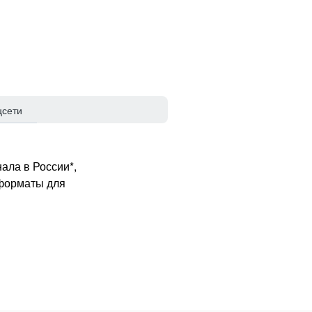
цсети
ала в России*,
 форматы для