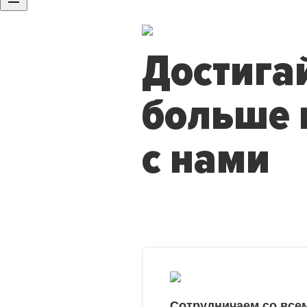
Достига
больше 
с нами
Сотрудничаем со все