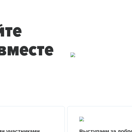
йте
вместе
ми участниками
Выступаем за добр