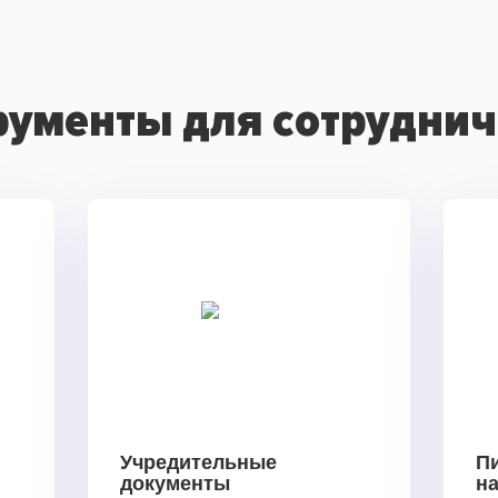
рументы для сотруднич
Учредительные
П
документы
н