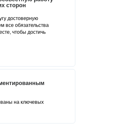
их сторон
угу достоверную
м все обязательства
сте, чтобы достичь
аментированным
ованы на ключевых