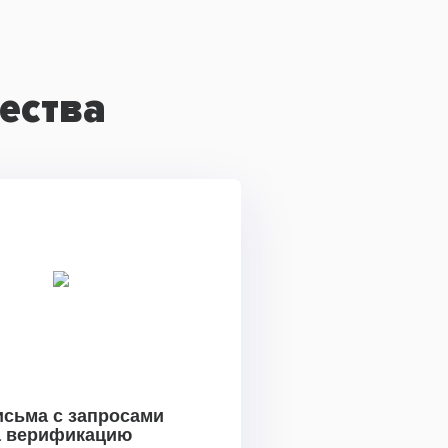
ества
исьма с запросами
а верификацию