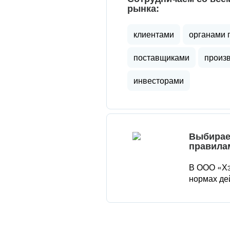
рынка:
клиентами
органами 
поставщиками
произ
инвесторами
Выбирае
правила
В ООО «Хэ
нормах де